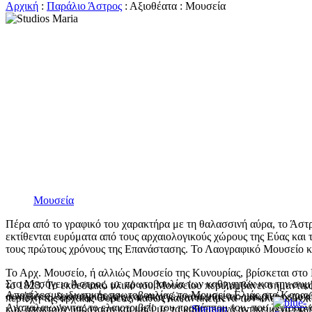
Αρχική
:
Παράλιο Άστρος
: Αξιοθέατα : Μουσεία
Μουσεία
Πέρα από το γραφικό του χαρακτήρα με τη θαλασσινή αύρα, το Άστρ
εκτίθενται ευρύματα από τους αρχαιολογικούς χώρους της Εύας και
τους πρώτους χρόνους της Επανάστασης. Το Λαογραφικό Μουσείο και
Το Αρχ. Μουσείο, ή αλλιώς Μουσείο της Κυνουρίας, βρίσκεται στο
Στο Μεσόγειο Άστρος, με πρωτοβουλία των καθηγητών και την συμμ
το 1823. Το εκθεσιακό υλικό του Μουσείου περιλαμβάνει σημαντικ
Αποτέλεσμα ιδιωτικής πρωτοβουλίας, το Μουσείο Ελιάς στο Κορακοβ
συνήθειες, δραστηριότητες και επαγγέλματα μιας πιο μακρινής εποχή
περιοχή της αρχαίας Θυρέας, καθώς και αντικείμενα των κλασικών 
Αναπαλαιώνοντας το ελαιοτριβείο του προπάππου του, που λειτουργο
κ.ά, αποκτούν υπόσταση και μαζί με τα καθημερινά αντικείμενα εκεί
Sitemap