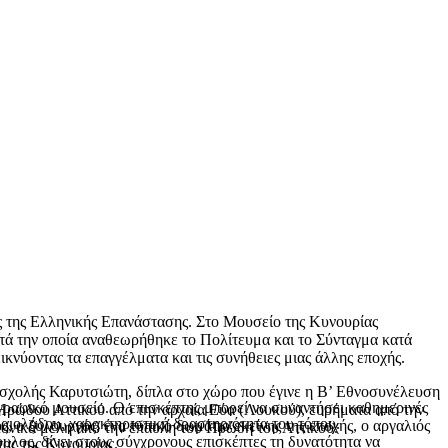
ες της Ελληνικής Επανάστασης. Στο Μουσείο της Κυνουρίας
ατά την οποία αναθεωρήθηκε το Πολίτευμα και το Σύνταγμα κατά
νύοντας τα επαγγέλματα και τις συνήθειες μιας άλλης εποχής.
 σχολής Καρυτσιώτη, δίπλα στο χώρο που έγινε η Β’ Εθνοσυνέλευση
ραφικό μουσείο. Ο επισκέπτης μπορεί να συναντήσει καθημερινές
Ηρώδου Αττικού από την αρχαία Εύα (Λουκού), ευρήματα από την
αιολάδου, χαρακτηριστική δραστηριότητα του τόπου.
, ο ξυλουργός, ένα τυπικό δωμάτιο εκείνης της εποχής, ο αργαλιός
τονικά μέλη από την έπαυλη του Ηρώδη του Αττικού.
υλος, δίνει στους σύγχρονους επισκέπτες τη δυνατότητα να
τας της Κυνουρίας.