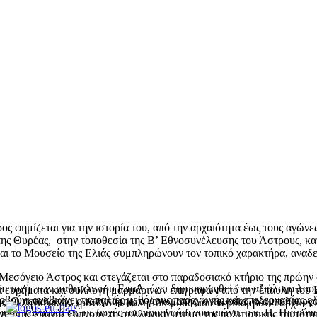
ος φημίζεται για την ιστορία του, από την αρχαιότητα έως τους αγών
 της Θυρέας, στην τοποθεσία της Β’ Εθνοσυνέλευσης του Άστρους, κ
 το Μουσείο της Ελιάς συμπληρώνουν τον τοπικό χαρακτήρα, αναδεικ
 Μεσόγειο Άστρος και στεγάζεται στο παραδοσιακό κτήριο της πρώην
ετοχή των μαθητών του ΕπαΛ, έχει δημιουργηθεί ένα αξιόλογο λαογ
ά ευρήματα και συλλογή μαρμάρινων επιγραφών από την έπαυλη του 
ούνι αναβιώνει τις παλιές μεθόδους παραγωγής και επεξεργασίας ελ
ς. Ο πεταλωτής, ο τσαγκάρης, ο γανωματής, ο κουρέας, ο αμπελουργός
και ελληνιστικών χρόνων. Η αυλή του μουσείου περιλαμβάνει αρχιτεκ
ύσε κανονικά ως τις αρχές του προηγούμενου αιώνα, ο κ. Π. Πετρόπο
νης της εποχής ξυπνούν τη συλλογική μνήμη της πολιτιστικής ταυτότη