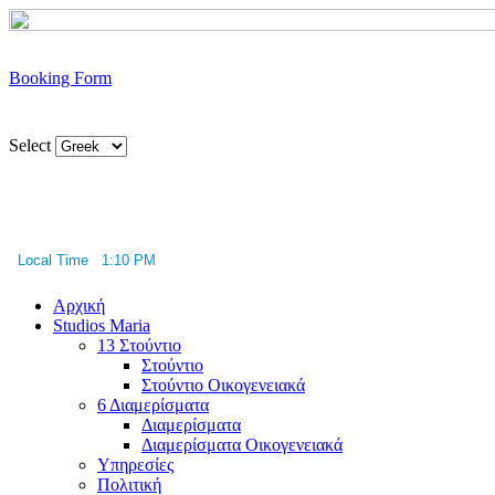
Booking Form
Select
Local Time 1:10 PM
Αρχική
Studios Maria
13 Στούντιο
Στούντιο
Στούντιο Οικογενειακά
6 Διαμερίσματα
Διαμερίσματα
Διαμερίσματα Οικογενειακά
Υπηρεσίες
Πολιτική