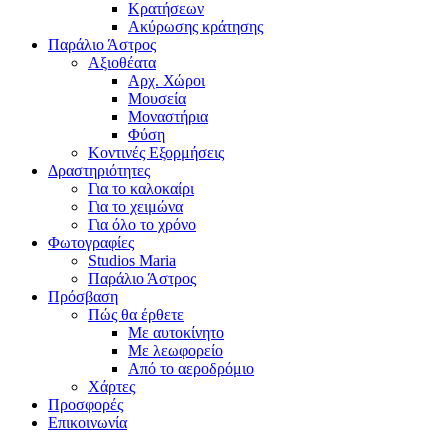
Κρατήσεων
Ακύρωσης κράτησης
Παράλιο Άστρος
Αξιοθέατα
Αρχ. Χώροι
Μουσεία
Μοναστήρια
Φύση
Κοντινές Εξορμήσεις
Δραστηριότητες
Για το καλοκαίρι
Για το χειμώνα
Για όλο το χρόνο
Φωτογραφίες
Studios Maria
Παράλιο Άστρος
Πρόσβαση
Πώς θα έρθετε
Με αυτοκίνητο
Με λεωφορείο
Από το αεροδρόμιο
Χάρτες
Προσφορές
Επικοινωνία